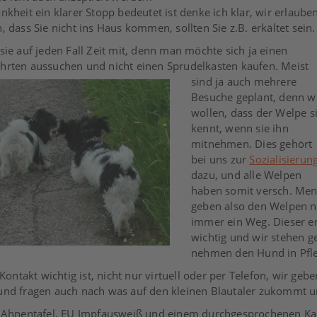
nkheit ein klarer Stopp bedeutet ist denke ich klar, wir erlaube
, dass Sie nicht ins Haus kommen, sollten Sie z.B. erkältet sein.
sie auf jeden Fall Zeit mit, denn man möchte sich ja einen
hrten aussuchen und nicht einen Sprudelkasten kaufen.
Meist
sind ja auch mehrere
Besuche geplant, denn w
wollen, dass der Welpe s
kennt, wenn sie ihn
mitnehmen. Dies gehört
bei uns zur
Sozialisierun
dazu, und alle Welpen
haben somit versch. Men
geben also den Welpen nic
immer ein Weg. Dieser en
wichtig und wir stehen g
nehmen den Hund in Pfl
Kontakt wichtig ist, nicht nur virtuell oder per Telefon, wir ge
und fragen auch nach was auf den kleinen Blautaler zukommt un
en Ahnentafel, EU Impfausweiß und einem durchgesprochenen Ka