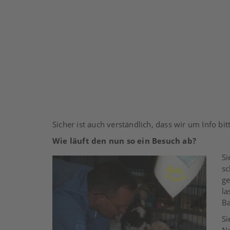
Sicher ist auch verständlich, dass wir um Info bit
Wie läuft den nun so ein Besuch ab?
Si
sc
ge
la
Ba
Si