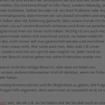
men, sie sind einfach der Mittelpunkt bei uns und wer einen H
nstellen. Sie sind keine Knopf im Ohr Tiere, sondern lebendig, 
inen Vorlieben. Sollten Sie oder z.B. ein Kind Probleme oder Än
rminabsprache, dann können wir uns darauf einstellen und lan
r haben aber die Erfahrung gemacht, dass unsere Hunde mit i
nnen uns auf unsere Wuschels verlassen und ihnen verspreche
gste muss man vor ihnen nicht haben. Wichtig ist uns auch noc
sere Hunde ziehen sich manchmal zurück, sie haben vielleicht
Sie das, nicht immer will man gestreichelt werden und manchmal
man sowas nicht. Klar sollte auch sein, dass man z.B. einen
sondern erst mit uns spricht was möglich ist. Jeder Hund ist
de der Besuch und sie gehen mit vielen Eindrücken wieder von
neser nicht die richtige Rasse ist, oder dass sie lieber von
wissen, andere Interessenten sind oft dankbar, wenn sie frühe
aler haben.
enseitig kennenzulernen und die Möglichkeit zu geben, alle Frag
den Fragen hilft ungemein, denn wenn man so umwedelt wird, ist s
ngen
sein, die wir z.B. an Sie haben und die Sie aber auch an un