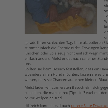
Na
ei
se
Te
Wi
kö
Än
un
gerade ihren schlechten Tag, bitte akzeptieren 
stimmt einfach die Chemie nicht. Erzwingen kann 
Knochen oder Spielzeug nicht einfach wegnimmt, 
einfach anders. Meist endet nach ca. einer Stun
uns.
Sollten sie beim Besuch feststellen, dass ein Hava
woanders einen Hund möchten, lassen sie es uns 
wissen, dass sie Chancen auf einen kleinen Blaut
Meist laden wir zum ersten Besuch ein, sich geg
zu stellen, die man so hat (Tip: ein Zettel mit 
bevor Welpen da sind.
Hilfreich kann da evtl auch
unsere Seite Erwartu