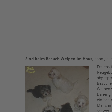
Sind beim Besuch Welpen im Haus
, dann gelt
Erstens 
Neugebo
abgespro
Besuche
Welpen s
Daher gi
einfach 
Manchmal
schwer e