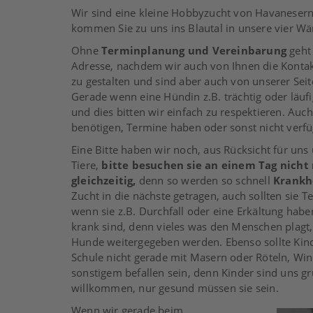
Wir sind eine kleine Hobbyzucht von Havanesern
kommen Sie zu uns ins Blautal in unsere vier Wän
Ohne
Terminplanung und Vereinbarung
geht
Adresse, nachdem wir auch von Ihnen die Kontak
zu gestalten und sind aber auch von unserer Seit
Gerade wenn eine Hündin z.B. trächtig oder läufig
und dies bitten wir einfach zu respektieren. Auc
benötigen, Termine haben oder sonst nicht verf
Eine Bitte haben wir noch, aus Rücksicht für uns
Tiere,
bitte besuchen sie an einem Tag nicht
gleichzeitig,
denn so werden so schnell
Krankh
Zucht in die nächste getragen, auch sollten sie 
wenn sie z.B. Durchfall oder eine Erkältung haben
krank sind, denn vieles was den Menschen plagt
Hunde weitergegeben werden. Ebenso sollte Kin
Schule nicht gerade mit Masern oder Röteln, Wi
sonstigem befallen sein, denn Kinder sind uns gr
willkommen, nur gesund müssen sie sein.
Wenn wir gerade beim