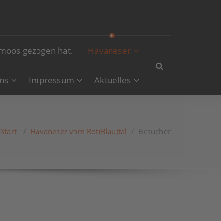
nmoos gezogen hat.
Havaneser
ns
Impressum
Aktuelles
Start
/
Havaneser vom Rot(Blau)tal
/
Besucher