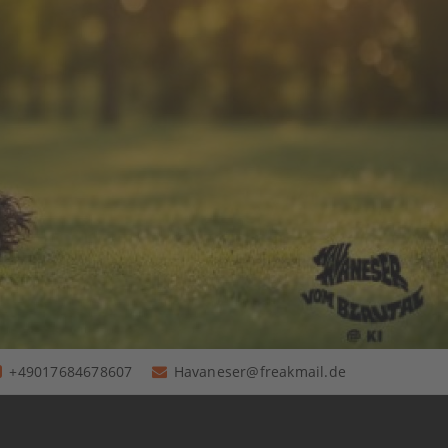
+49017684678607
Havaneser@freakmail.de