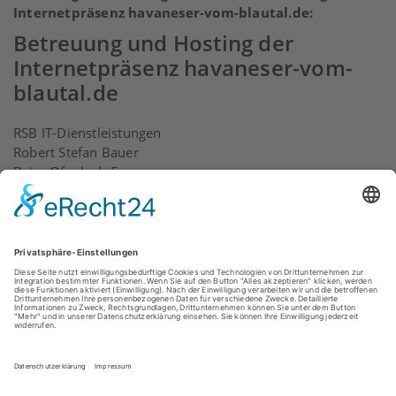
Internetpräsenz havaneser-vom-blautal.de:
Betreuung und Hosting der
Internetpräsenz havaneser-vom-
blautal.de
RSB IT-Dienstleistungen
Robert Stefan Bauer
Beim Ofenloch 5
89182 Bernstadt
fon: +49(0)173 – 282 1 282
fax: +49(0)7348 – 40 88 81
Kontakt
www.r-s-b.de
Weitere Domains dieses Webauftrittes: havaneser-
wuschel.de, papageienatrium.de, havi.ulm-it.de