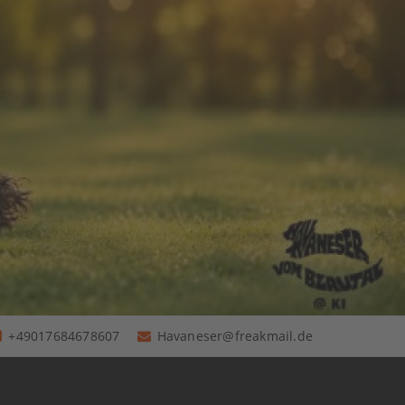
+49017684678607
Havaneser@freakmail.de