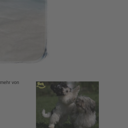
 mehr von
r