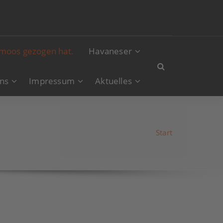
nmoos gezogen hat.
Havaneser
ns
Impressum
Aktuelles
Start