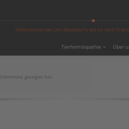
Willkommen bei uns Blautalern, die es nach Erle
Tierhomöopathie
Über u
 Erlenmoos gezogen hat.