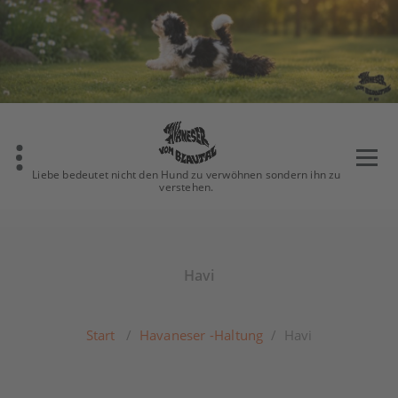
Zum
Inhalt
springen
Liebe bedeutet nicht den Hund zu verwöhnen sondern ihn zu
verstehen.
Havi
Start
/
Havaneser -Haltung
/
Havi