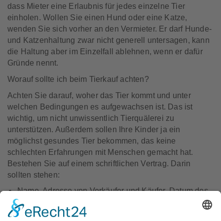
dass Mieter eine Erlaubnis für jedes einzelne Tier
einholen. Wollen Sie einen Hund oder eine Katze,
wenden Sie sich vorher an den Vermieter. Er darf Hunde-
und Katzenhaltung zwar nicht generell untersagen, kann
die Haltung aber im Einzel­fall ablehnen, wenn er dafür
Gründe nennt.
Worauf sollte ich beim Tierkauf achten?
Achten Sie darauf, woher das Tier kommt und unter
welchen Bedingungen es aufgewachsen ist. Das ist
wichtig, um nicht unwissentlich Tierquälerei zu
unterstützen. Außerdem sollen Ihre Kinder ja ein
möglichst gesundes Tier bekommen, das keine
schlechten Erfahrungen mit Menschen gemacht hat.
Bestehen Sie auf einem schriftlichen Vertrag. Darin
sollten stehen:
Name, Adresse von Verkäufer und Käufer, Datum des
Verkaufs und Kauf­preis.
Alter, Geschlecht, Farbe, Abstammung sowie