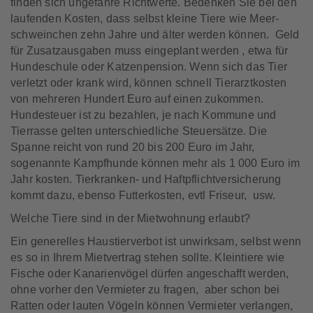
finden sich ungefähre Richt­werte. Bedenken Sie bei den
laufenden Kosten, dass selbst kleine Tiere wie Meer­
schweinchen zehn Jahre und älter werden können. Geld
für Zusatz­ausgaben muss eingeplant werden , etwa für
Hundeschule oder Katzenpension. Wenn sich das Tier
verletzt oder krank wird, können schnell Tier­arzt­kosten
von mehreren Hundert Euro auf einen zukommen.
Hundesteuer ist zu bezahlen, je nach Kommune und
Tierrasse gelten unterschiedliche Steuersätze. Die
Spanne reicht von rund 20 bis 200 Euro im Jahr,
sogenannte Kampf­hunde können mehr als 1 000 Euro im
Jahr kosten. Tierkranken- und Haftpflichtversicherung
kommt dazu, ebenso Futterkosten, evtl Friseur, usw.
Welche Tiere sind in der Miet­wohnung erlaubt?
Ein generelles Haustier­verbot ist unwirk­sam, selbst wenn
es so in Ihrem Miet­vertrag stehen sollte. Kleintiere wie
Fische oder Kanarienvögel dürfen angeschafft werden,
ohne vorher den Vermieter zu fragen, aber schon bei
Ratten oder lauten Vögeln können Vermieter verlangen,