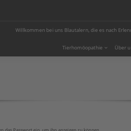
Willkommen bei uns Blautalern, die es nach Erle
Tierhomöopathie
Über u
nten das Passwort ein, um ihn anzeigen zu können.