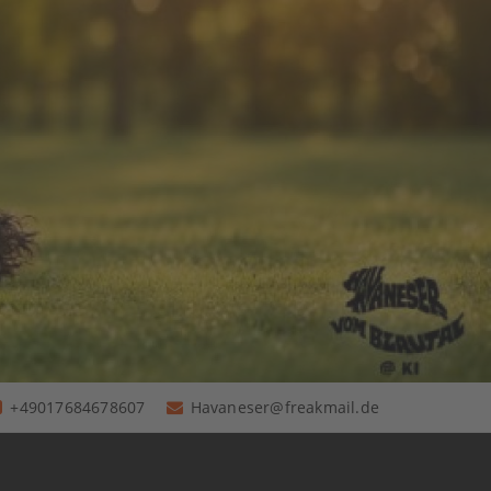
+49017684678607
Havaneser@freakmail.de