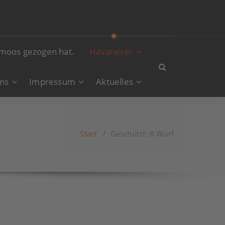
nmoos gezogen hat.
Havaneser
ns
Impressum
Aktuelles
Start
/
Geschützt: R Wurf